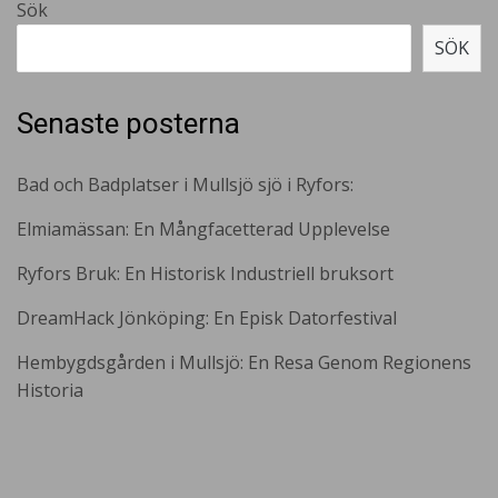
Sök
SÖK
Senaste posterna
Bad och Badplatser i Mullsjö sjö i Ryfors:
Elmiamässan: En Mångfacetterad Upplevelse
Ryfors Bruk: En Historisk Industriell bruksort
DreamHack Jönköping: En Episk Datorfestival
Hembygdsgården i Mullsjö: En Resa Genom Regionens
Historia