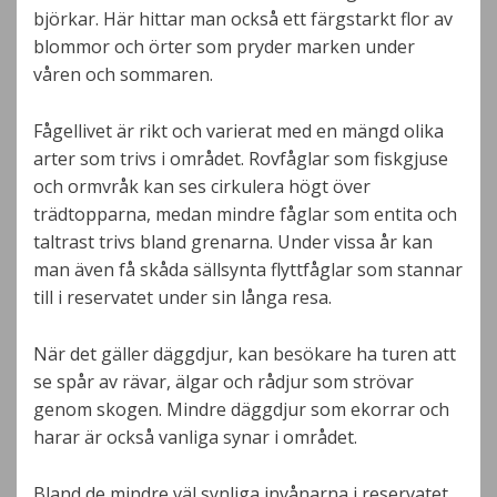
björkar. Här hittar man också ett färgstarkt flor av
blommor och örter som pryder marken under
våren och sommaren.
Fågellivet är rikt och varierat med en mängd olika
arter som trivs i området. Rovfåglar som fiskgjuse
och ormvråk kan ses cirkulera högt över
trädtopparna, medan mindre fåglar som entita och
taltrast trivs bland grenarna. Under vissa år kan
man även få skåda sällsynta flyttfåglar som stannar
till i reservatet under sin långa resa.
När det gäller däggdjur, kan besökare ha turen att
se spår av rävar, älgar och rådjur som strövar
genom skogen. Mindre däggdjur som ekorrar och
harar är också vanliga synar i området.
Bland de mindre väl synliga invånarna i reservatet